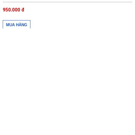
950.000 đ
Giày nữ tăng chiều cao da thật màu trắng có hoa văn 6cm