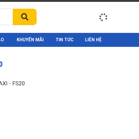
AO
KHUYẾN MÃI
TIN TỨC
LIÊN HỆ
0
XI - FS20