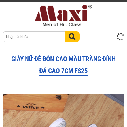
GIÀY NỮ ĐẾ ĐỘN CAO MÀU TRẮNG ĐÍNH
ĐÁ CAO 7CM FS25